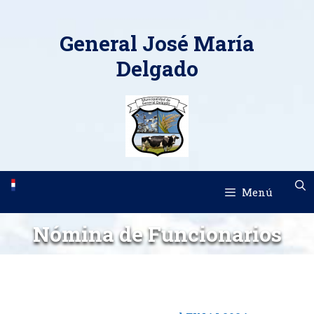
Saltar
al
General José María
contenido
Delgado
Menú
Nómina de Funcionarios